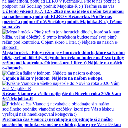
Už tento víkend 10.7.-12.7.2026 nás nájdete s našou keramikou
na nádhernom, podujatí EĽRO v Kežmarku. Príďte nás
pozrieť a podporiť náš Sociálny podnik Majolika-R :-) Tešíme
sa na vás
Mega hrnček - Pitný režim je v horúcich dňoch, ktoré sa k nám
blížia, veľmi dôležitý. S týmto hrnčekom budete mať svoj pitný
režim pod kontrolou. Objem skoro 1 liter. :) Nájdete na našich
e-shopoch.
Čajník a šálka v jednom. Nájdete na našom e-shope.
Krásne Vianoce a všetko najlepšie do Nového roka 2026 Vám
želá Majolika-R
Prichádza čas Vianoc :) neváhajte a objednajte si z nášho
sociálneho podniku vianočné ozdôbky, ktoré pre Vás s láskou