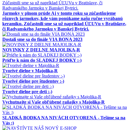
Jarmoky v plnom prúde Aj v tomto roku sa zúčastňujeme
rôznych jarmokov, kde vám ponúkame našu ručne vyrábanú
keramiku. Zúčastnili sme sa už napríklad ÚĽUVu v Bratislave,
či Radvanského Jarmoku v Banskej Bytrici.
Dostali sme sa do finále VIA BONA 2023
NOVINKY Z DIELNE MAJOLIKA-R
Príďte k nám do SLADKEJ BODKY :-)
Tvorivé dielne v Majolika-R
Tvorivé dielne pre študentov :-)
Tvorivé dielne pre deti :-)
Vychutnajte si Vaše obľúbené raňajky s Majolika-R
SLADKÁ BODKA NA NIVÁCH OTVORENÁ - Tešíme sa na
Vás :)