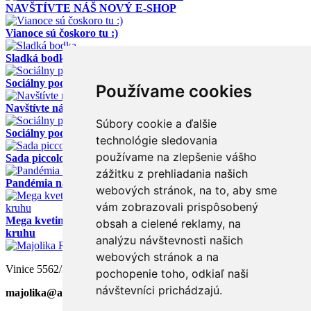
NAVŠTÍVTE NÁŠ NOVÝ E-SHOP
Vianoce sú čoskoro tu :)
Sladká bodka
Sociálny podnik Majolika-R na RTVS :-)
Používame cookies
Navštívte nás v areáli prírodného kúpaliska na Kuchajde
Súbory cookie a ďalšie
Sociálny podnik Majolika-R, s.r.o. v areáli ZOO Bratislava
technológie sledovania
používame na zlepšenie vášho
Sada piccolo šáločiek v pastelových farbách :-)
zážitku z prehliadania našich
Pandémia nám dala nápad ako zachrániť firmu
webových stránok, na to, aby sme
vám zobrazovali prispôsobený
Mega kvetináče - ručne točené u nás v dielni na hrnčiarskom
obsah a cielené reklamy, na
kruhu
analýzu návštevnosti našich
webových stránok a na
Vinice 5562/3, 902 03 PEZINOK
pochopenie toho, odkiaľ naši
návštevníci prichádzajú.
majolika@atlas.sk