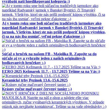
vyrábajú naši hnedikepovaní kolegovia :)
Aj v tomto roku sme boli súčasťou tradičných jarmokov ako
napríklad Radvanský jarmok v Banskej Bystrici, či Trnavský
jarmok. Všetkým, ktorí ste nás prišli podporiť kúpou výrobku,
či sa na nás iba usmiať, veľmi pekne ďakujeme :-)
Súťaž o hrnček na našom FB - Majolika R. Zapojte sa do
súťaže aj vy a vyhrajte jeden z našich originálnych
bodkovaných hrnčekov :-)
EĽRO 2025 Kežmarok 11.7. - 13.7.2025 Tešíme sa na Vás :)
Keramické trhy Pezinok 13.6.-15.6.2025
Krásny ručne maľovaný červený tanier :-)