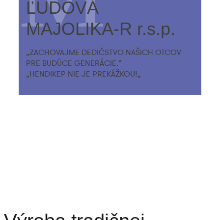
ĽUDOVÁ
MAJOLIKA-R r.s.p.
„ZACHOVAJME DEDIČSTVO NAŠICH OTCOV
PRE BUDÚCE GENERÁCIE.“
„HENDIKEP NIE JE PREKÁŽKOU!„