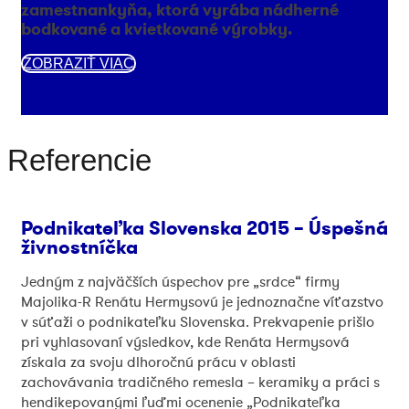
zamestnankyňa, ktorá vyrába nádherné
bodkované a kvietkované výrobky.
ZOBRAZIŤ VIAC
Referencie
Podnikateľka Slovenska 2015 – Úspešná
živnostníčka
Jedným z najväčších úspechov pre „srdce“ firmy
Majolika-R Renátu Hermysovú je jednoznačne víťazstvo
v súťaži o podnikateľku Slovenska. Prekvapenie prišlo
pri vyhlasovaní výsledkov, kde Renáta Hermysová
získala za svoju dlhoročnú prácu v oblasti
zachovávania tradičného remesla – keramiky a práci s
hendikepovanými ľuďmi ocenenie „Podnikateľka