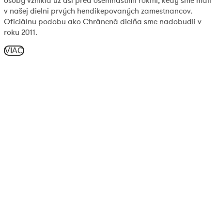
osoby vznikla už asi pred osemnástimi rokmi, kedy sme mali
v našej dielni prvých hendikepovaných zamestnancov.
Oficiálnu podobu ako Chránená dielňa sme nadobudli v
roku 2011.
VIAC