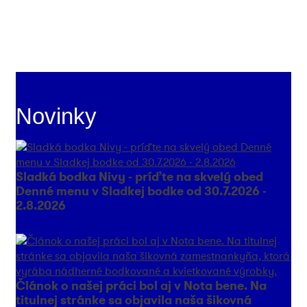
Novinky
Sladká bodka Nivy - príďte na skvelý obed
Denné menu v Sladkej bodke od 30.7.2026 -
2.8.2026
Článok o našej práci bol aj v Nota bene. Na
titulnej stránke sa objavila naša šikovná